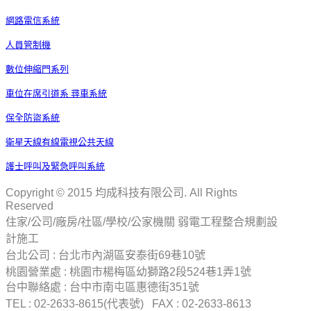
網路電信系統
人員管制機
數位伸縮門系列
車位在席引道系 尋車系統
保全防盜系統
衛星天線有線電視公共天線
護士呼叫及緊急呼叫系統
Copyright © 2015 均成科技有限公司. All Rights
Reserved
住家/公司/廠房/社區/學校/公家機關 弱電工程整合規劃設
計施工
台北公司 : 台北市內湖區安泰街69巷10號
桃園營業處 : 桃園市楊梅區幼獅路2段524巷1弄1號
台中聯絡處 : 台中市南屯區惠德街351號
TEL : 02-2633-8615(代表號) FAX : 02-2633-8613