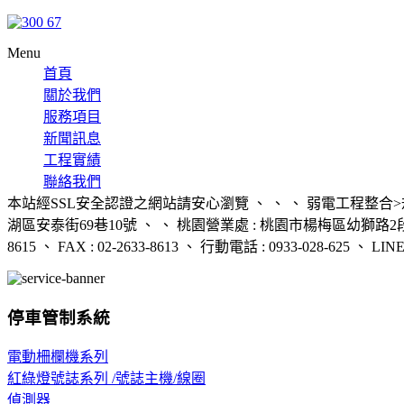
Menu
首頁
關於我們
服務項目
新聞訊息
工程實績
聯絡我們
本站經SSL安全認證之網站請安心瀏覽 、 、 、 弱電工程整合>規
湖區安泰街69巷10號 、 、 桃園營業處 : 桃園市楊梅區幼獅路2段524
8615 、 FAX : 02-2633-8613 、 行動電話 : 0933-028-625 、 LINE 
停車管制系統
電動柵欄機系列
紅綠燈號誌系列 /號誌主機/線圈
偵測器