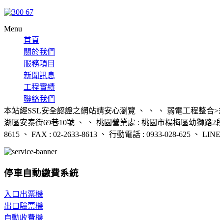
Menu
首頁
關於我們
服務項目
新聞訊息
工程實績
聯絡我們
本站經SSL安全認證之網站請安心瀏覽 、 、 、 弱電工程整合>規
湖區安泰街69巷10號 、 、 桃園營業處 : 桃園市楊梅區幼獅路2段524
8615 、 FAX : 02-2633-8613 、 行動電話 : 0933-028-625 、 LINE 
停車自動繳費系統
入口出票機
出口驗票機
自動收費機