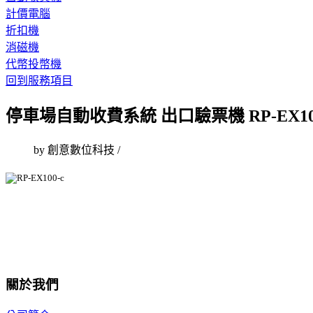
計價電腦
折扣機
消磁機
代幣投幣機
回到服務項目
停車場自動收費系統 出口驗票機 RP-EX10
by 創意數位科技
/
關於我們